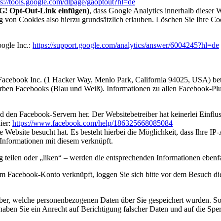
ps://tools.google.com/dlpage/gaoptout?hl=de
 Opt-Out-Link einfügen)
, dass Google Analytics innerhalb dieser 
 von Cookies also hierzu grundsätzlich erlauben. Löschen Sie Ihre Cook
oogle Inc.:
https://support.google.com/analytics/answer/6004245?hl=de
Facebook Inc. (1 Hacker Way, Menlo Park, California 94025, USA) be
Farben Facebooks (Blau und Weiß). Informationen zu allen Facebook-Plu
d den Facebook-Servern her. Der Websitebetreiber hat keinerlei Einflu
ier:
https://www.facebook.com/help/186325668085084
e Website besucht hat. Es besteht hierbei die Möglichkeit, dass Ihre I
Informationen mit diesem verknüpft.
 teilen oder „liken“ – werden die entsprechenden Informationen ebenfal
em Facebook-Konto verknüpft, loggen Sie sich bitte vor dem Besuch di
rüber, welche personenbezogenen Daten über Sie gespeichert wurden. Sof
 haben Sie ein Anrecht auf Berichtigung falscher Daten und auf die S