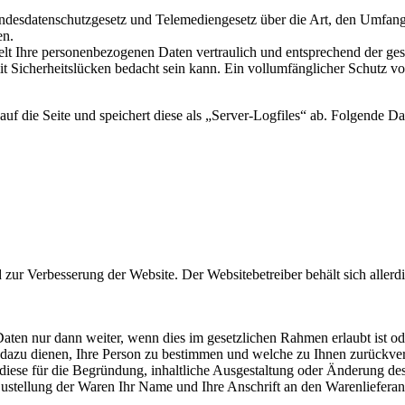
Bundesdatenschutzgesetz und Telemediengesetz über die Art, den Um
en.
lt Ihre personenbezogenen Daten vertraulich und entsprechend der gese
t Sicherheitslücken bedacht sein kann. Ein vollumfänglicher Schutz vor 
uf die Seite und speichert diese als „Server-Logfiles“ ab. Folgende Da
ur Verbesserung der Website. Der Websitebetreiber behält sich allerdin
aten nur dann weiter, wenn dies im gesetzlichen Rahmen erlaubt ist od
dazu dienen, Ihre Person zu bestimmen und welche zu Ihnen zurückver
se für die Begründung, inhaltliche Ausgestaltung oder Änderung des V
Zustellung der Waren Ihr Name und Ihre Anschrift an den Warenliefera