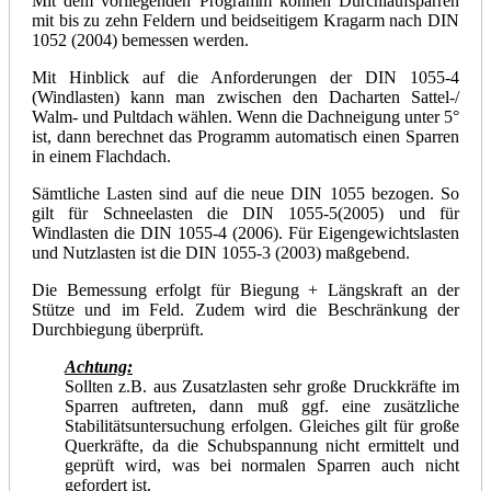
Mit dem vorliegenden Programm können Durchlaufsparren
mit bis zu zehn Feldern und beidseitigem Kragarm nach DIN
1052 (2004) bemessen werden.
Mit Hinblick auf die Anforderungen der DIN 1055-4
(Windlasten) kann man zwischen den Dacharten Sattel-/
Walm- und Pultdach wählen. Wenn die Dachneigung unter 5°
ist, dann berechnet das Programm automatisch einen Sparren
in einem Flachdach.
Sämtliche Lasten sind auf die neue DIN 1055 bezogen. So
gilt für Schneelasten die DIN 1055-5(2005) und für
Windlasten die DIN 1055-4 (2006). Für Eigengewichtslasten
und Nutzlasten ist die DIN 1055-3 (2003) maßgebend.
Die Bemessung erfolgt für Biegung + Längskraft an der
Stütze und im Feld. Zudem wird die Beschränkung der
Durchbiegung überprüft.
Achtung:
Sollten z.B. aus Zusatzlasten sehr große Druckkräfte im
Sparren auftreten, dann muß ggf. eine zusätzliche
Stabilitätsuntersuchung erfolgen. Gleiches gilt für große
Querkräfte, da die Schubspannung nicht ermittelt und
geprüft wird, was bei normalen Sparren auch nicht
gefordert ist.