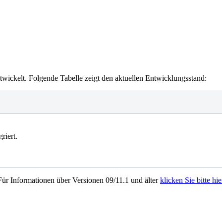
wickelt. Folgende Tabelle zeigt den aktuellen Entwicklungsstand:
rohre wird ein Nachweis grenz(b/t) nach EC3 geführt. Wenn der Nachw
ührt werden.
tigung der Psi,2-Werte).
riert.
er und Kragarme die Nachweise für Biegedrillknicken geführt werden
t sind, kann der Nachweis ebenfalls entfallen. Für die anderen Profil
ie Bedingung zul.c >= vorh.c, ob für die angegebene Kipplänge c 
Für Informationen über Versionen 09/11.1 und älter
klicken Sie bitte hie
tes). Wenn dieser Nachweis geführt werden muss, erfolgt die Ber
en gewalzte bzw. geschweißte Profile (n = 2,5 bzw. n = 2,0) erfasst
net werden. Dies führt zu höheren Ausnutzungen (= sichere Seite). Die