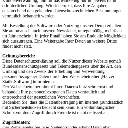
Kundenverwaltung, und für das Marketing nur im jeweils dafür
erforderlichen Umfang. Wir sichern zu, dass Ihre Angaben
entsprechend den geltenden datenschutzrechtlichen Bestimmungen
vertraulich behandelt werden.
Mit Bestellung der Software oder Nutzung unserer Demo erhalten
Sie automatisch auch unseren Newsletter, unregelmäßig, mehrfach
im Jahr erscheint. In jeder Email haben Sie am Ende die Möglichkeit
sich auszutragen. Eine Weitergabe Ihrer Daten an weitere Dritte
findet nicht statt.
Geltungsbereich:
Diese Datenschutzerklärung soll die Nutzer dieser Website gemäß
Bundesdatenschutzgesetz und Telemediengesetz über die Art, den
Umfang und den Zweck der Erhebung und Verwendung
personenbezogener Daten durch den Websitebetreiber [Harzer-
Statik-Software] informieren.
Der Websitebetreiber nimmt Ihren Datenschutz sehr ernst und
behandelt Ihre personenbezogenen Daten vertraulich und
entsprechend der gesetzlichen Vorschriften.
Bedenken Sie, dass die Datenübertragung im Internet grundsätzlich
mit Sicherheitslücken bedacht sein kann. Ein vollumfänglicher
Schutz vor dem Zugriff durch Fremde ist nicht realisierbar.
Zugriffsdaten:
Der Websitebetreiber bzw. Seitenprovider erhebt Daten über