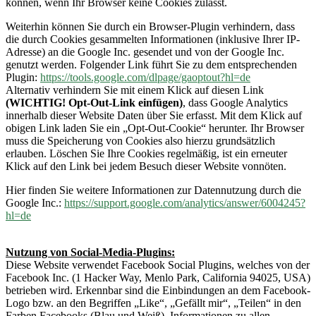
können, wenn Ihr Browser keine Cookies zulässt.
Weiterhin können Sie durch ein Browser-Plugin verhindern, dass
die durch Cookies gesammelten Informationen (inklusive Ihrer IP-
Adresse) an die Google Inc. gesendet und von der Google Inc.
genutzt werden. Folgender Link führt Sie zu dem entsprechenden
Plugin:
https://tools.google.com/dlpage/gaoptout?hl=de
Alternativ verhindern Sie mit einem Klick auf diesen Link
(WICHTIG! Opt-Out-Link einfügen)
, dass Google Analytics
innerhalb dieser Website Daten über Sie erfasst. Mit dem Klick auf
obigen Link laden Sie ein „Opt-Out-Cookie“ herunter. Ihr Browser
muss die Speicherung von Cookies also hierzu grundsätzlich
erlauben. Löschen Sie Ihre Cookies regelmäßig, ist ein erneuter
Klick auf den Link bei jedem Besuch dieser Website vonnöten.
Hier finden Sie weitere Informationen zur Datennutzung durch die
Google Inc.:
https://support.google.com/analytics/answer/6004245?
hl=de
Nutzung von Social-Media-Plugins:
Diese Website verwendet Facebook Social Plugins, welches von der
Facebook Inc. (1 Hacker Way, Menlo Park, California 94025, USA)
betrieben wird. Erkennbar sind die Einbindungen an dem Facebook-
Logo bzw. an den Begriffen „Like“, „Gefällt mir“, „Teilen“ in den
Farben Facebooks (Blau und Weiß). Informationen zu allen